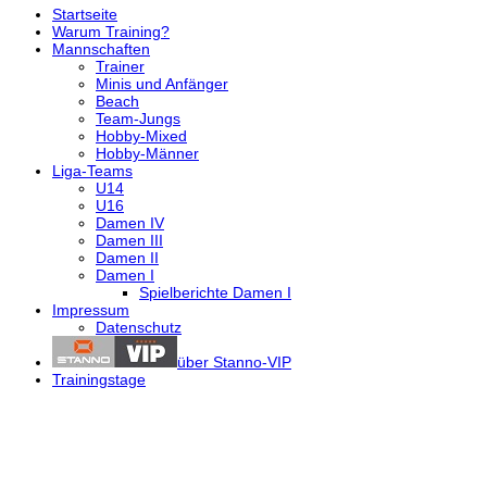
Startseite
Warum Training?
Mannschaften
Trainer
Minis und Anfänger
Beach
Team-Jungs
Hobby-Mixed
Hobby-Männer
Liga-Teams
U14
U16
Damen IV
Damen III
Damen II
Damen I
Spielberichte Damen I
Impressum
Datenschutz
über Stanno-VIP
Trainingstage