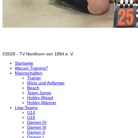
©2026 - TV Nordhorn von 1894 e. V.
Startseite
Warum Training?
Mannschaften
Trainer
Minis und Anfänger
Beach
Team-Jungs
Hobby-Mixed
Hobby-Männer
Liga-Teams
U14
U16
Damen IV
Damen III
Damen II
Damen I