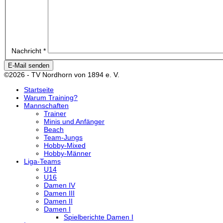
Nachricht
*
E-Mail senden
©2026 - TV Nordhorn von 1894 e. V.
Startseite
Warum Training?
Mannschaften
Trainer
Minis und Anfänger
Beach
Team-Jungs
Hobby-Mixed
Hobby-Männer
Liga-Teams
U14
U16
Damen IV
Damen III
Damen II
Damen I
Spielberichte Damen I